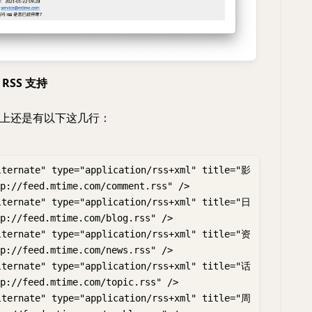
RSS 支持
上还是有以下这几行：
lternate" type="application/rss+xml" title="影
p://feed.mtime.com/comment.rss" />
lternate" type="application/rss+xml" title="日
p://feed.mtime.com/blog.rss" />
lternate" type="application/rss+xml" title="资
p://feed.mtime.com/news.rss" />
lternate" type="application/rss+xml" title="话
p://feed.mtime.com/topic.rss" />
lternate" type="application/rss+xml" title="周