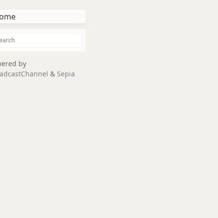
ome
ered by
adcastChannel
&
Sepia