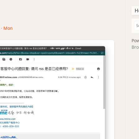
H
1 · Mon
Pow
Bro