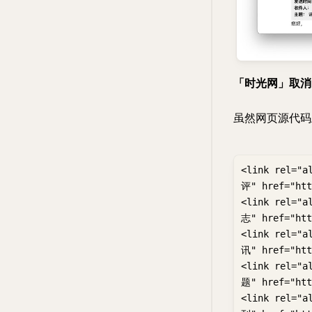
「时光网」取消 
虽然网页源代码
<link rel="a
评" href="htt
<link rel="a
志" href="htt
<link rel="a
讯" href="htt
<link rel="a
题" href="htt
<link rel="a