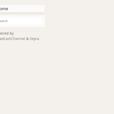
ome
ered by
adcastChannel
&
Sepia