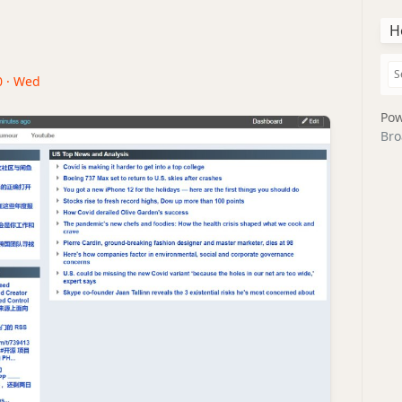
H
0 · Wed
Pow
Bro