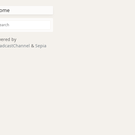
ome
ered by
adcastChannel
&
Sepia