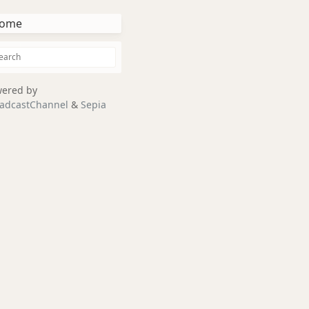
ome
ered by
adcastChannel
&
Sepia