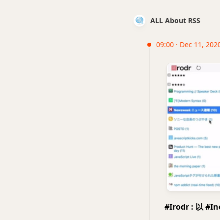
ALL About RSS
09:00 · Dec 11, 2020
#Irodr : 以