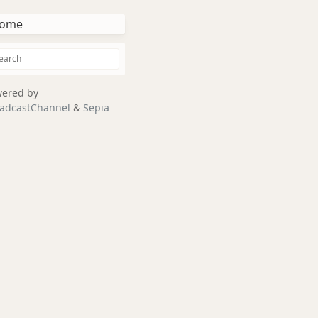
ome
ered by
adcastChannel
&
Sepia