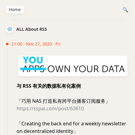
Home
ALL About RSS
21:00 · Nov 27, 2020 · Fri
与 RSS 有关的数据私有化案例
「巧用 NAS 打造私有跨平台播客订阅服务」
https://sspai.com/post/63610
「Creating the back end for a weekly newsletter
on decentralized identity」