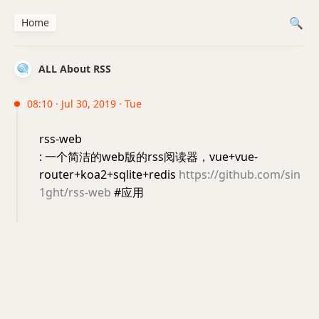
Home
ALL About RSS
08:10 · Jul 30, 2019 · Tue
rss-web
: 一个简洁的web版的rss阅读器，vue+vue-
router+koa2+sqlite+redis
https://github.com/sin
1ght/rss-web
#应用