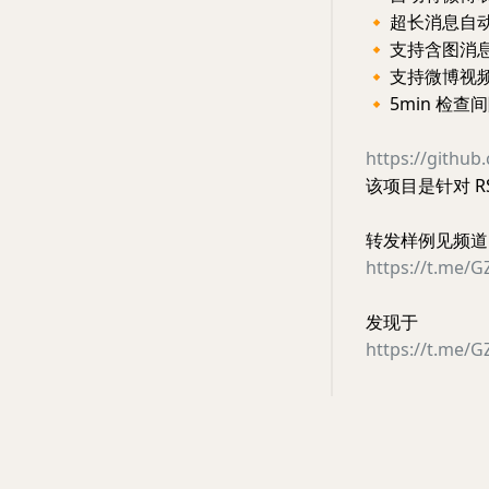
🔸
超长消息自
🔸
支持含图消
🔸
支持微博视
🔸
5min 检
https://githu
该项目是针对 R
转发样例见频道
https://t.me/
发现于
https://t.me/G