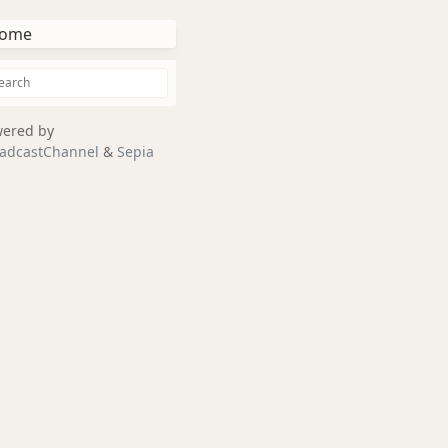
ome
ered by
adcastChannel
&
Sepia