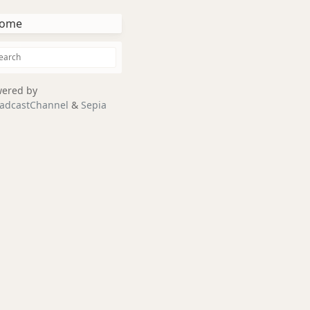
ome
ered by
adcastChannel
&
Sepia