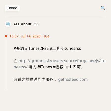
Home
ALL About RSS
16:57 · Jul 14, 2020 · Tue
#开源 #iTunes2RSS #工具 #itunesrss
在
http://gromnitsky.users.sourceforge.net/js/itu
nesrss/
填入 #iTunes #播客
即可。
url
频道之前提过同类服务：
getrssfeed.com