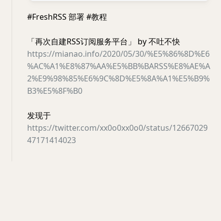
#FreshRSS 部署 #教程
「再次自建RSS订阅服务平台」 by 不吐不快
https://mianao.info/2020/05/30/%E5%86%8D%E6
%AC%A1%E8%87%AA%E5%BB%BARSS%E8%AE%A
2%E9%98%85%E6%9C%8D%E5%8A%A1%E5%B9%
B3%E5%8F%B0
发现于
https://twitter.com/xx0o0xx0o0/status/12667029
47171414023