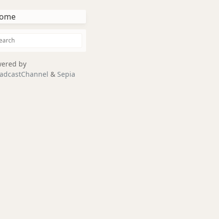
ome
ered by
adcastChannel
&
Sepia