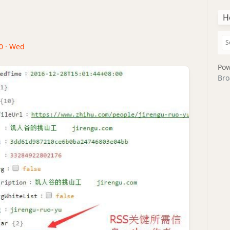
H
20 · Wed
Pow
Bro