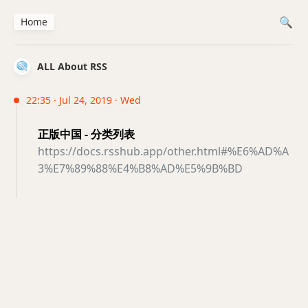
Home
ALL About RSS
22:35 · Jul 24, 2019 · Wed
正版中国 - 分类列表
https://docs.rsshub.app/other.html#%E6%AD%A
3%E7%89%88%E4%B8%AD%E5%9B%BD