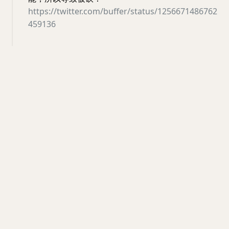
https://twitter.com/buffer/status/1256671486762
459136