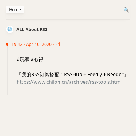
Home
ALL About RSS
19:42 · Apr 10, 2020 · Fri
#玩家 #心得
「我的RSS订阅搭配：RSSHub + Feedly + Reeder」
https://www.chiloh.cn/archives/rss-tools.html