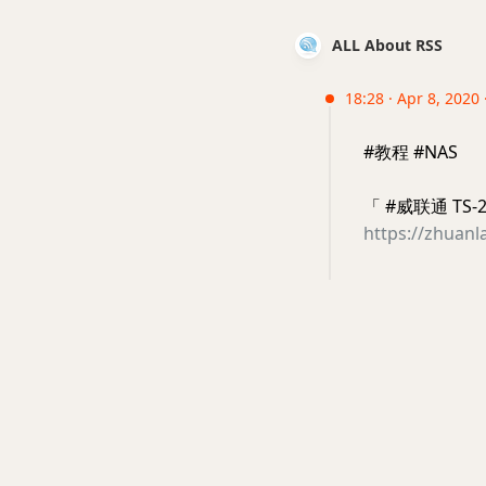
ALL About RSS
18:28 · Apr 8, 2020
#教程 #NAS
「 #威联通 TS-2
https://zhuan