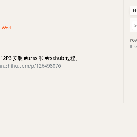
H
 · Wed
Pow
Bro
12P3 安装 #ttrss 和 #rsshub 过程」
lan.zhihu.com/p/126498876