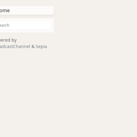
ome
ered by
adcastChannel
&
Sepia