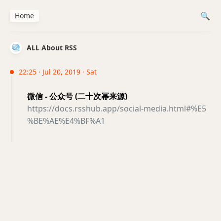
Home
ALL About RSS
22:25 · Jul 20, 2019 · Sat
微信 - 公众号 (二十次幂来源)
https://docs.rsshub.app/social-media.html#%E5
%BE%AE%E4%BF%A1