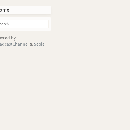
ome
ered by
adcastChannel
&
Sepia