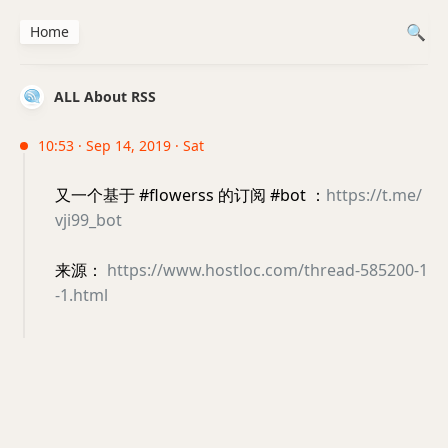
Home
ALL About RSS
10:53 · Sep 14, 2019 · Sat
又一个基于 #flowerss 的订阅 #bot ：
https://t.me/
vji99_bot
来源：
https://www.hostloc.com/thread-585200-1
-1.html