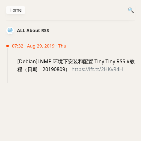
Home
ALL About RSS
07:32 · Aug 29, 2019 · Thu
[Debian]LNMP 环境下安装和配置 Tiny Tiny RSS #教
程（日期：20190809）
https://ift.tt/2HKvR4H