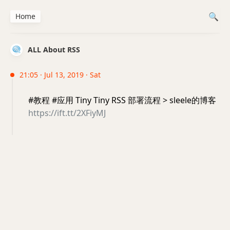
Home
ALL About RSS
21:05 · Jul 13, 2019 · Sat
#教程 #应用 Tiny Tiny RSS 部署流程 > sleele的博客
https://ift.tt/2XFiyMJ