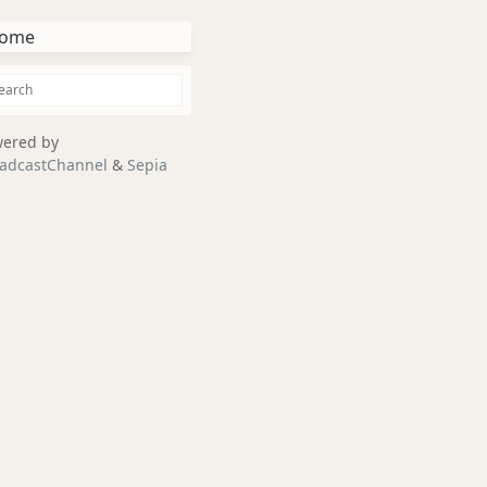
ome
ered by
adcastChannel
&
Sepia