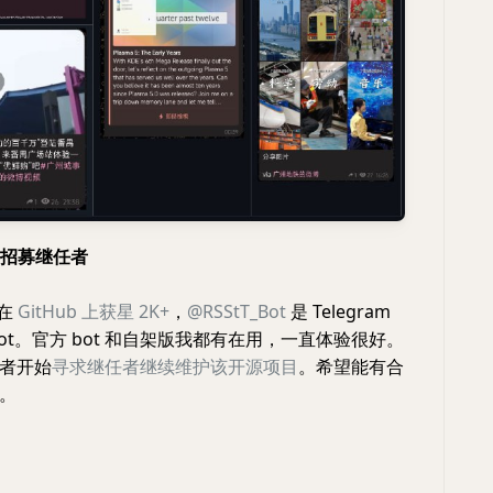
 项目招募继任者
在
GitHub 上获星 2K+
，
@RSStT_Bot
是 Telegram
 bot。官方 bot 和自架版我都有在用，一直体验很好。
者开始
寻求继任者继续维护该开源项目
。希望能有合
。