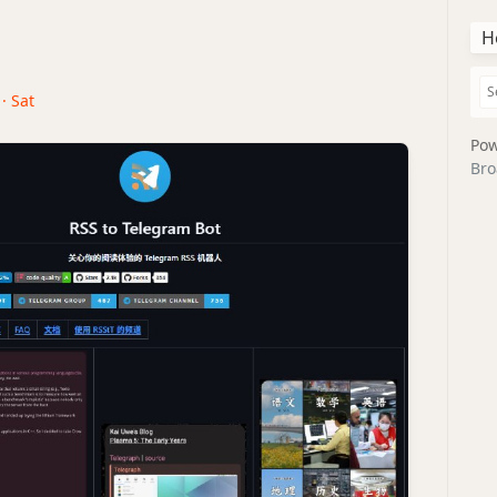
H
· Sat
Pow
Bro