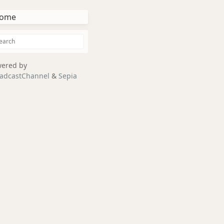
ome
ered by
adcastChannel
&
Sepia