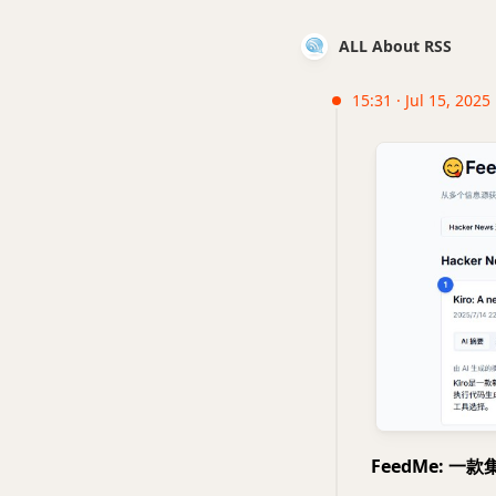
ALL About RSS
15:31 · Jul 15, 2025
FeedMe: 一