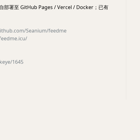
至 GitHub Pages / Vercel / Docker；已有
/github.com/Seanium/feedme
/feedme.icu/
akeye/1645