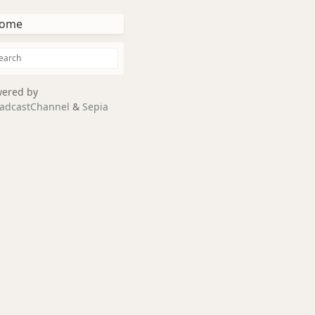
ome
ered by
adcastChannel
&
Sepia