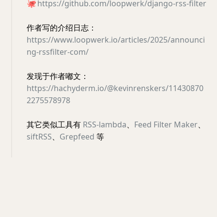
🐙
https://github.com/loopwerk/django-rss-filter
作者写的介绍日志：
https://www.loopwerk.io/articles/2025/announci
ng-rssfilter-com/
发现于作者嘟文：
https://hachyderm.io/@kevinrenskers/11430870
2275578978
其它类似工具有
RSS-lambda
、
Feed Filter Maker
、
siftRSS
、
Grepfeed
等