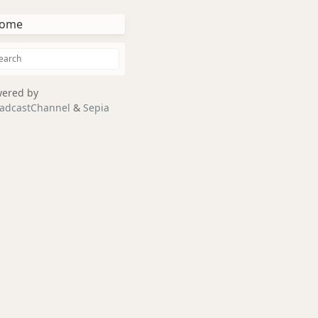
ome
ered by
adcastChannel
&
Sepia