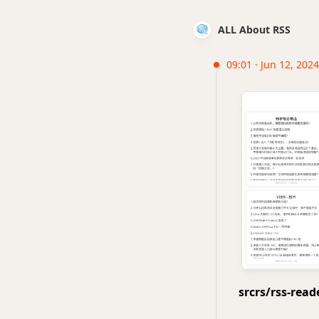
ALL About RSS
09:01 · Jun 12, 202
srcrs/rss-r