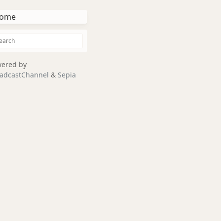
ome
ered by
adcastChannel
&
Sepia