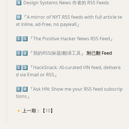
9️⃣
Design Systems News 作者的 RSS Feeds
🔟
「
A mirror of NYT RSS feeds with full article te
xt inline, ad-free, no paywall
」
1️⃣
1️⃣
「
The Positive Hacker News RSS Feed
」
1️⃣
2️⃣
「
我的RSS(标题)翻译工具
」 附已翻 Feed
1️⃣
3️⃣
「
HackSnack: AI-curated HN feed, delivere
d via Email or RSS
」
1️⃣
4️⃣
「
Ask HN: Show me your RSS feed subscrip
tions
」
🔸
上一期：【
10
】