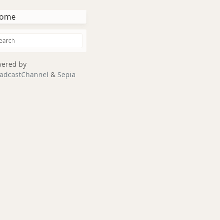
ome
ered by
adcastChannel
&
Sepia