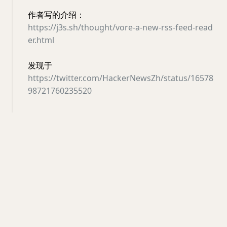
作者写的介绍：
https://j3s.sh/thought/vore-a-new-rss-feed-read
er.html
发现于
https://twitter.com/HackerNewsZh/status/16578
98721760235520