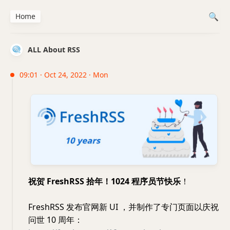
Home
ALL About RSS
09:01 · Oct 24, 2022 · Mon
祝贺 FreshRSS 拾年！1024 程序员节快乐
！
FreshRSS 发布官网新 UI ，并制作了专门页面以庆祝
问世 10 周年：