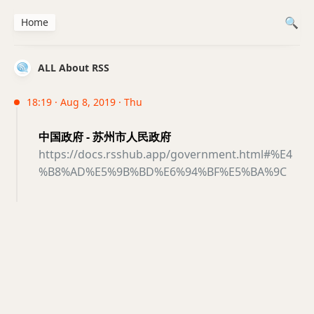
Home
ALL About RSS
18:19 · Aug 8, 2019 · Thu
中国政府 - 苏州市人民政府
https://docs.rsshub.app/government.html#%E4
%B8%AD%E5%9B%BD%E6%94%BF%E5%BA%9C