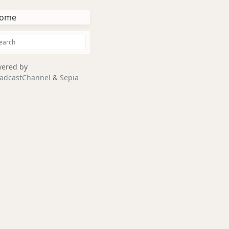
ome
ered by
adcastChannel
&
Sepia