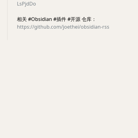
LsPjdDo
相关 #Obsidian #插件 #开源 仓库：
https://github.com/joethei/obsidian-rss