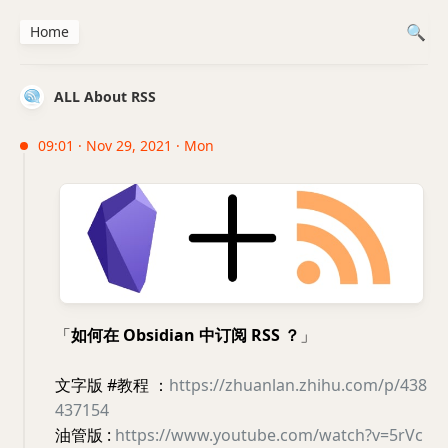
Home
ALL About RSS
09:01 · Nov 29, 2021 · Mon
「
如何在 Obsidian 中订阅 RSS ？
」
文字版 #教程 ：
https://zhuanlan.zhihu.com/p/438
437154
油管版 :
https://www.youtube.com/watch?v=5rVc