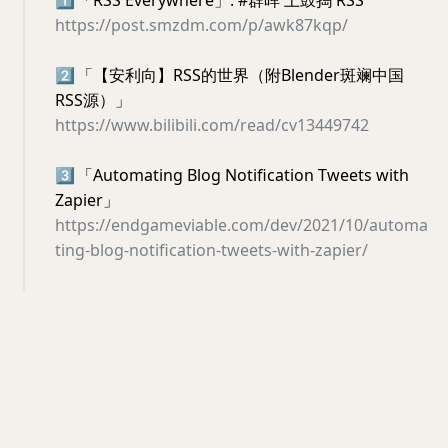
https://post.smzdm.com/p/awk87kqp/
2️⃣
「【安利向】RSS的世界（附Blender斑斓中国
RSS源）」
https://www.bilibili.com/read/cv13449742
3️⃣
「Automating Blog Notification Tweets with
Zapier」
https://endgameviable.com/dev/2021/10/automa
ting-blog-notification-tweets-with-zapier/