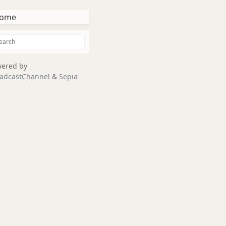
ome
ered by
adcastChannel
&
Sepia