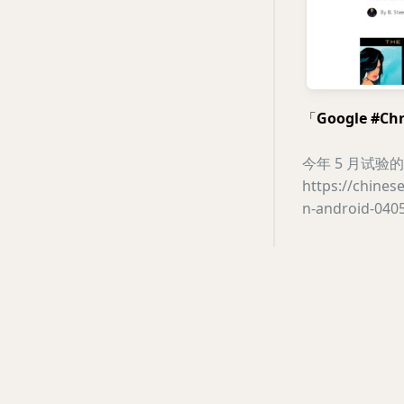
「
Google #C
今年 5 月试验
https://chine
n-android-040