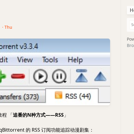
H
1 · Thu
Pow
Bro
#教程 「
追番的N种方式——RSS
」
Bittorrent 的 RSS 订阅功能追踪动漫剧集：