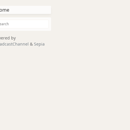
ome
ered by
adcastChannel
&
Sepia