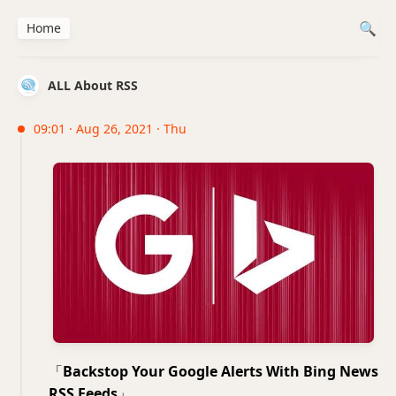
Home
ALL About RSS
09:01 · Aug 26, 2021 · Thu
「
Backstop Your Google Alerts With Bing News
RSS Feeds
」