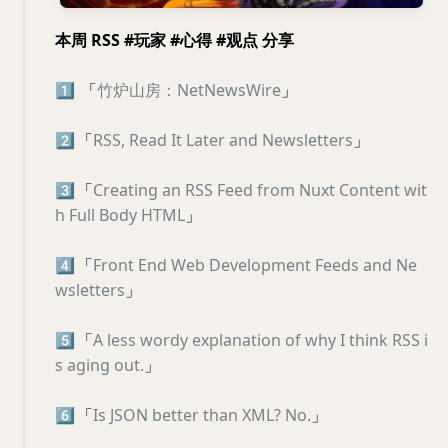
本周 RSS #玩家 #心得 #观点 分享
1️⃣
「
竹炉山房：NetNewsWire
」
2️⃣
「
RSS, Read It Later and Newsletters
」
3️⃣
「
Creating an RSS Feed from Nuxt Content wit
h Full Body HTML
」
4️⃣
「
Front End Web Development Feeds and Ne
wsletters
」
5️⃣
「
A less wordy explanation of why I think RSS i
s aging out.
」
6️⃣
「
Is JSON better than XML? No.
」