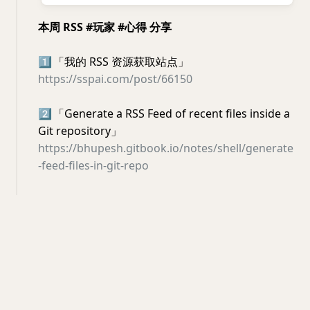
本周 RSS #玩家 #心得 分享
1️⃣
「我的 RSS 资源获取站点」
https://sspai.com/post/66150
2️⃣
「Generate a RSS Feed of recent files inside a
Git repository」
https://bhupesh.gitbook.io/notes/shell/generate
-feed-files-in-git-repo