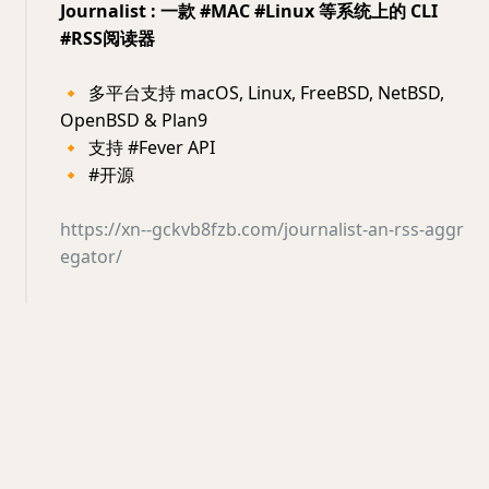
Journalist : 一款 #MAC #Linux 等系统上的 CLI
#RSS阅读器
🔸
多平台支持 macOS, Linux, FreeBSD, NetBSD,
OpenBSD & Plan9
🔸
支持 #Fever API
🔸
#开源
https://xn--gckvb8fzb.com/journalist-an-rss-aggr
egator/