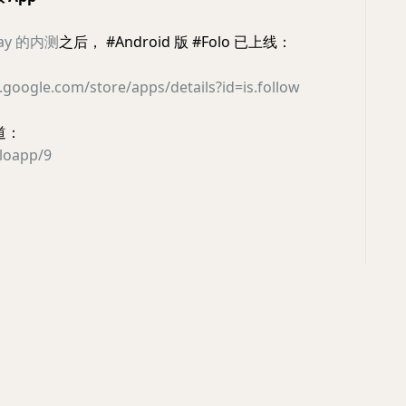
lay 的内测
之后， #Android 版 #Folo 已上线：
y.google.com/store/apps/details?id=is.follow
频道：
oloapp/9