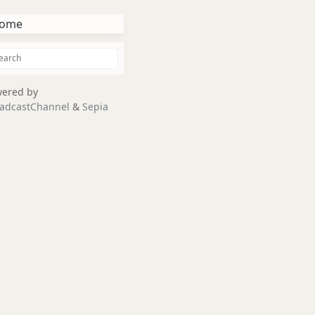
ome
ered by
adcastChannel
&
Sepia