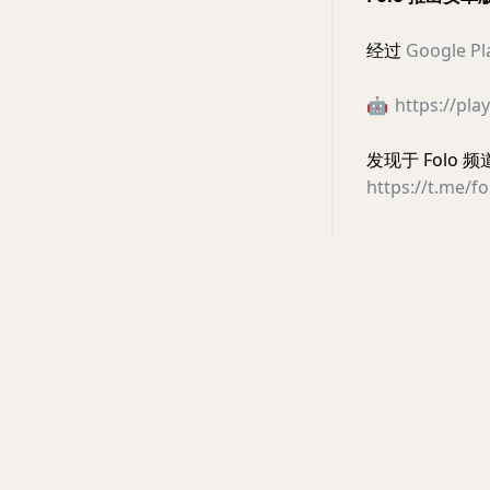
经过
Google P
🤖
https://pla
发现于 Folo 
https://t.me/f