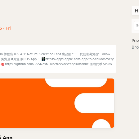
H
 · Fri
Pow
Bro
olo 并推出 iOS APP Natural Selection Labs 出品的 “下一代信息浏览器” Follow
了免费且 #开源 的 iOS App：
📱
https://apps.apple.com/app/folo-follow-every
4
🐙
https://github.com/RSSNext/Folo/tree/dev/apps/mobile 借助代币 $POW
 …
 App