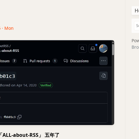
H
5 · Mon
Pow
Bro
 「ALL-about-RSS」 五年了