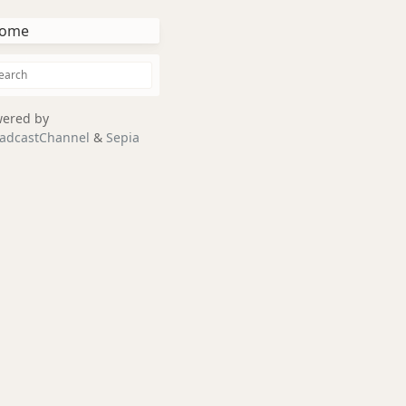
ome
ered by
adcastChannel
&
Sepia